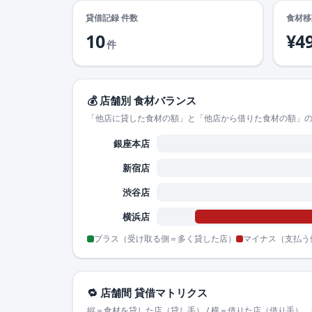
貸借記録 件数
食材移
10
¥4
件
💰 店舗別 食材バランス
「他店に貸した食材の額」と「他店から借りた食材の額」
銀座本店
新宿店
渋谷店
横浜店
プラス（受け取る側＝多く貸した店）
マイナス（支払う
🔁 店舗間 貸借マトリクス
縦＝食材を貸した店（貸し手） / 横＝借りた店（借り手）