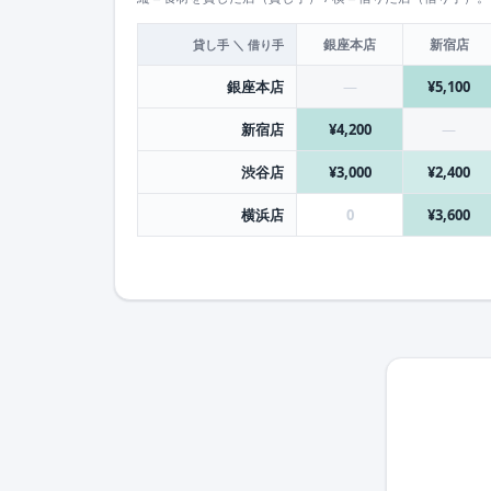
銀座本店
新宿店
貸し手 ＼ 借り手
銀座本店
—
¥5,100
新宿店
¥4,200
—
渋谷店
¥3,000
¥2,400
横浜店
0
¥3,600