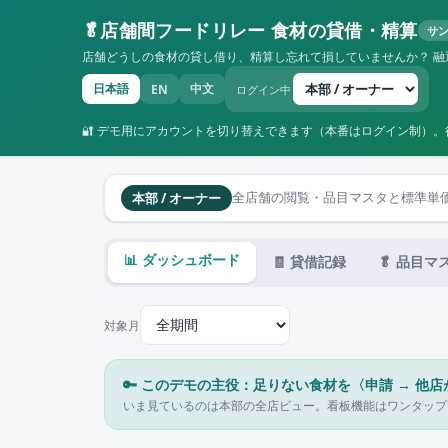
🥬
店舗間フードリレー 食材の貸借・精算
サ
店舗どうしの食材の貸し借り、精算し忘れて損していませんか？ 
日本語
中文
EN
ログイン中
🔐 デモ用にアカウントを切り替えできます（本番はログイン制）
本部 / オーナー
全店舗の閲覧・品目マスタと標準単
📊 ダッシュボード
🧾 貸借記録
🥬 品目マ
対象月
🔑 このデモの主役：足りない食材を〈申請 → 他店
いま見ているのは本部の全店ビュー。看板機能はワンタップ