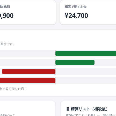
動 総額
精算で動くお金
9,900
¥24,700
の差引です。
側＝多く借りた店）
🧾 精算リスト（相殺後）
。金額ベース。
店舗ペアごとに相殺した「誰が誰へ