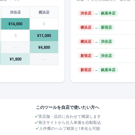
渋谷店
横浜店
→
渋谷店
銀座本店
¥14,000
0
→
横浜店
新宿店
0
¥11,000
→
横浜店
渋谷店
—
¥4,800
→
新宿店
渋谷店
¥1,800
—
→
新宿店
銀座本店
このツールを自店で使いたい方へ
実店舗・品目に合わせて構築します
発注サイトから仕入単価を自動取込
人件費のヘルプ精算と1本化も可能