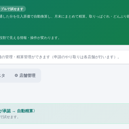
ンプルで試せます
融通した分を仕入原価で自動換算し、月末にまとめて精算。取りっぱぐれ・どんぶり
。役割で見える情報・操作が変わります。
価の管理・精算管理ができます（申請のやり取りは各店舗が行います）。
スタ
⚙️ 店舗管理
が承認 → 自動精算〉
で試せます。