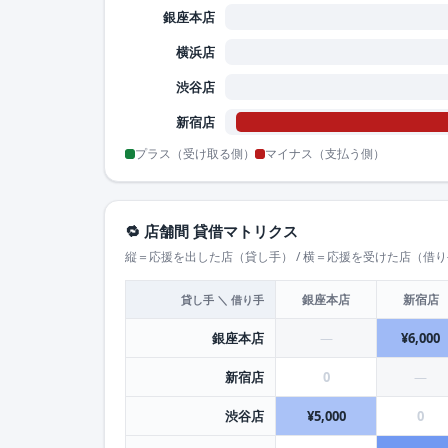
銀座本店
横浜店
渋谷店
新宿店
プラス（受け取る側）
マイナス（支払う側）
🔁 店舗間 貸借マトリクス
縦＝応援を出した店（貸し手） / 横＝応援を受けた店（借
銀座本店
新宿店
貸し手 ＼ 借り手
銀座本店
—
¥6,000
新宿店
0
—
渋谷店
¥5,000
0