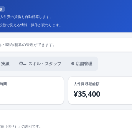
たき
間の人件費の貸借も自動精算します。
。役割で見える情報・操作が変わります。
認・時給/精算の管理ができます。
 実績
🧑‍🍳 スキル・スタッフ
⚙️ 店舗管理
時間
人件費 移動総額
¥35,400
h
た額（借り）」の差引です。