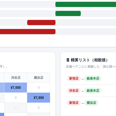
🧾 精算リスト（相殺後）
り手）。
店舗ペアごとに相殺した「誰が誰へ
渋谷店
横浜店
→
新宿店
銀座本店
¥7,000
0
→
渋谷店
銀座本店
0
¥7,800
→
新宿店
横浜店
—
0