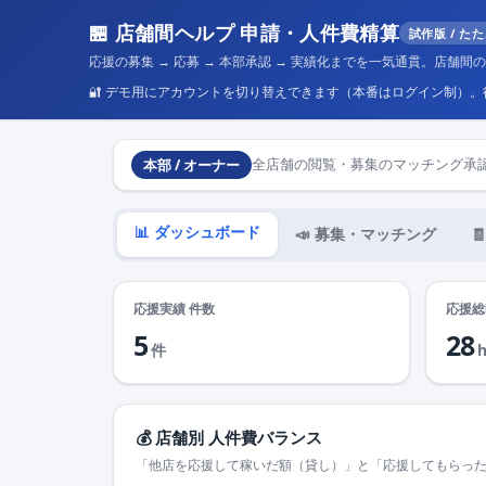
🏪 店舗間ヘルプ 申請・人件費精算
試作版 / た
応援の募集 → 応募 → 本部承認 → 実績化までを一気通貫。店舗
🔐 デモ用にアカウントを切り替えできます（本番はログイン制）
本部 / オーナー
全店舗の閲覧・募集のマッチング承
📊 ダッシュボード
📣 募集・マッチング

応援実績 件数
応援総
5
28
件
💰 店舗別 人件費バランス
「他店を応援して稼いだ額（貸し）」と「応援してもらっ