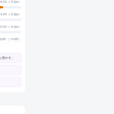
 6.0%（-0.5pt）
 4.0%（-0.6pt）
50.0%（-9.0pt）
650件（-176件）
を増やす。