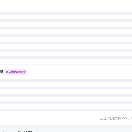
域
来店圏内の目安
上位5地域で約25%。20