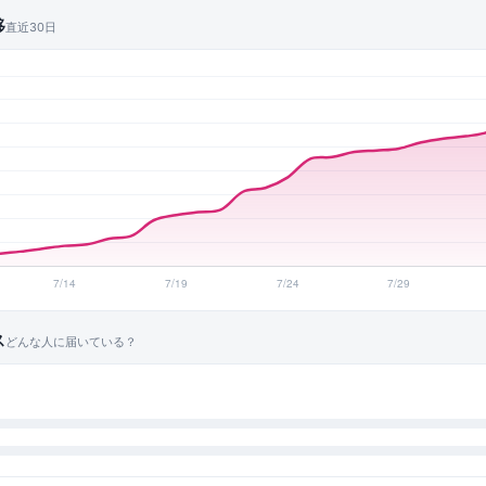
移
直近30日
ス
どんな人に届いている？