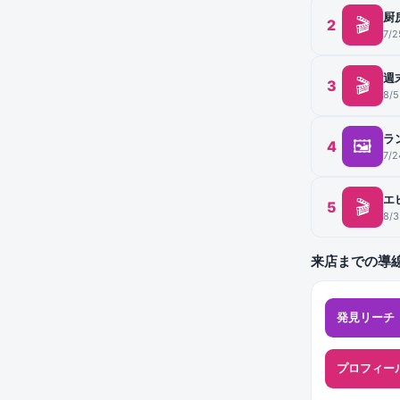
厨
🎬
2
7/
週
🎬
3
8/
ラ
🖼
4
7/
エ
🎬
5
8/
来店までの導
発見リーチ
プロフィー