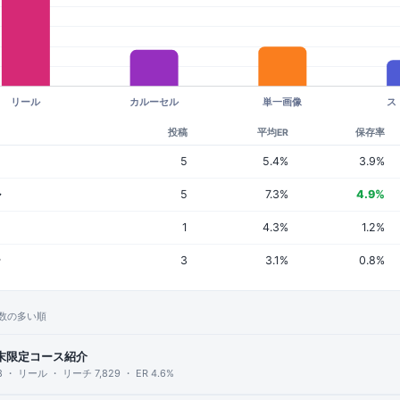
投稿
平均ER
保存率
5
5.4%
3.9%
ル
5
7.3%
4.9%
1
4.3%
1.2%
ー
3
3.1%
0.8%
数の多い順
末限定コース紹介
18 ・ リール ・ リーチ 7,829 ・ ER 4.6%