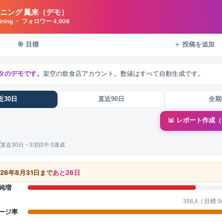
ニング 鳳来（デモ）
_dining ・ フォロワー
4,906
🎯 目標
＋ 投稿を追加
タのデモです。
架空の飲食店アカウント。数値はすべて自動生成です。
近30日
直近90日
全期
📊 レポート作成（P
績
直近30日・5項目中 0達成
026年8月31日まで
あと26日
ー純増
356人 / 目標 
ゲージ率