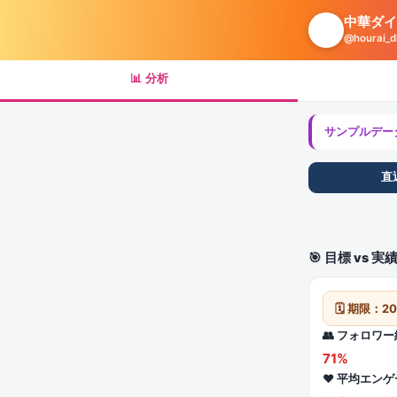
中華ダイ
🥟
@hourai
📊 分析
サンプルデー
直
🎯 目標 vs 実
🗓 期限：2
👥 フォロワ
71%
❤️ 平均エン