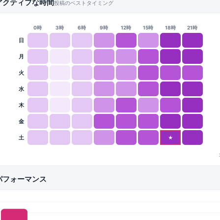
アクティブな時間
投稿のベストタイミング
0時
3時
6時
9時
12時
15時
18時
21時
日
月
火
水
木
金
土
★
パフォーマンス