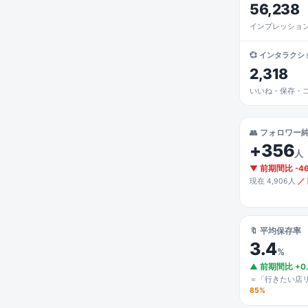
56,238
インプレッショ
💞 インタラクシ
2,318
いいね・保存・
👥 フォロワー
+356
人
▼ 前期間比 -4
現在 4,906人
／
🔖 平均保存率
3.4
%
▲ 前期間比 +0.
＝「行きたい店
85%