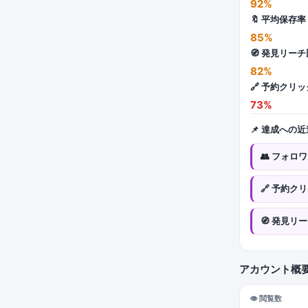
92%
🔖 平均保存率
85%
🧭 発見リー
82%
🔗 予約クリッ
73%
📌 達成への
👥 フォロ
🔗 予約ク
🧭 発見リ
アカウント概
👁 閲覧数