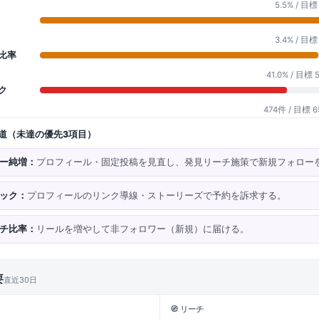
5.5% / 目標
3.4% / 目標
チ比率
41.0% / 目標 
ク
474件 / 目標 
近道（未達の優先3項目）
ワー純増：
プロフィール・固定投稿を見直し、発見リーチ施策で新規フォロー
リック：
プロフィールのリンク導線・ストーリーズで予約を訴求する。
ーチ比率：
リールを増やして非フォロワー（新規）に届ける。
要
直近30日
🧭 リーチ