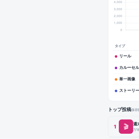
タイプ
リール
カルーセ
単一画像
ストーリ
トップ投稿
保存
週
🎬
1
7/