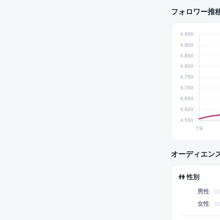
フォロワー推
オーディエン
👫 性別
男性
女性