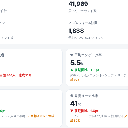
41,969
ン合計
届いたアカウント数
ョン
📍 プロフィール訪問
1,838
コメント等
予約リンク 474 クリック
純増
❤️ 平均エンゲージ率
5.5
%
6
▲ 前期間比 +0.1pt
 目標 500人・達成 71%
保存+いいね+コメント+シェア ÷ リーチ
成 92%
🧭 発見リーチ比率
41
%
6pt
▼ 前期間比 -1.6pt
リスト」入りの強さ
／ 目標 4.0%・達成
非フォロワーに届いた割合＝新規認知
／
成 82%