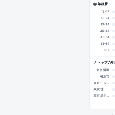
🎂 年齢層
13-17
18-24
25-34
35-44
45-54
55-64
65+
📍 トップの地
東京 港区
横浜市
東京 中央区
東京 世田谷区
東京 品川区