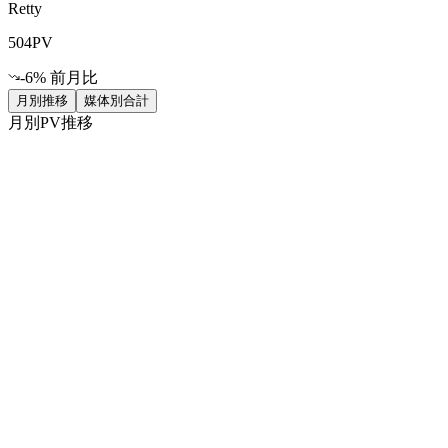
Retty
504
PV
-6
% 前月比
月別推移
媒体別合計
月別PV推移