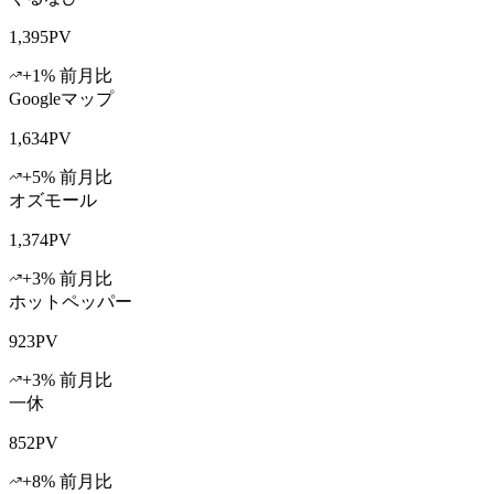
1,395
PV
+
1
% 前月比
Googleマップ
1,634
PV
+
5
% 前月比
オズモール
1,374
PV
+
3
% 前月比
ホットペッパー
923
PV
+
3
% 前月比
一休
852
PV
+
8
% 前月比