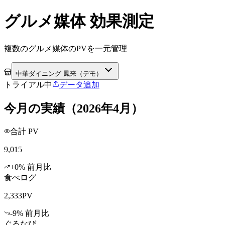
グルメ媒体 効果測定
複数のグルメ媒体のPVを一元管理
中華ダイニング 鳳来（デモ）
トライアル中
データ追加
今月の実績
（2026年4月）
合計 PV
9,015
+
0
% 前月比
食べログ
2,333
PV
-9
% 前月比
ぐるなび