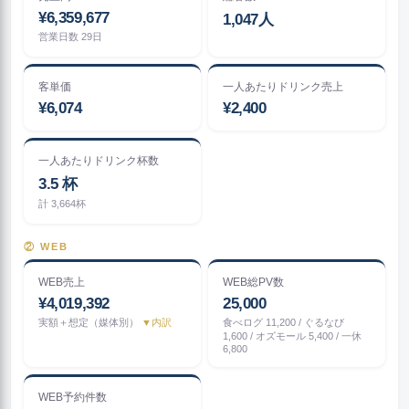
¥6,359,677
1,047人
営業日数 29日
客単価
一人あたりドリンク売上
¥6,074
¥2,400
一人あたりドリンク杯数
3.5 杯
計 3,664杯
② WEB
WEB売上
WEB総PV数
¥4,019,392
25,000
実額＋想定（媒体別）
▼内訳
食べログ 11,200 / ぐるなび
1,600 / オズモール 5,400 / 一休
6,800
WEB予約件数