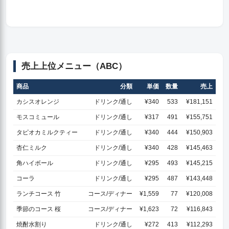
売上上位メニュー（ABC）
商品
分類
単価
数量
売上
カシスオレンジ
ドリンク/通し
¥340
533
¥181,151
モスコミュール
ドリンク/通し
¥317
491
¥155,751
タピオカミルクティー
ドリンク/通し
¥340
444
¥150,903
杏仁ミルク
ドリンク/通し
¥340
428
¥145,463
角ハイボール
ドリンク/通し
¥295
493
¥145,215
コーラ
ドリンク/通し
¥295
487
¥143,448
ランチコース 竹
コース/ディナー
¥1,559
77
¥120,008
季節のコース 桜
コース/ディナー
¥1,623
72
¥116,843
焼酎水割り
ドリンク/通し
¥272
413
¥112,293