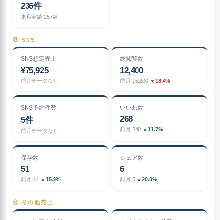
236件
来店実績 257組
③ SNS
SNS想定売上
総閲覧数
¥75,925
12,400
前月データなし
前月 15,200
▼18.4%
SNS予約件数
いいね数
268
5件
前月 240
▲11.7%
前月データなし
保存数
シェア数
51
6
前月 44
▲15.9%
前月 5
▲20.0%
④ その他売上