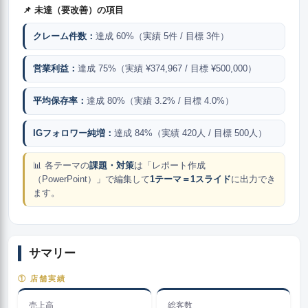
📌 未達（要改善）の項目
クレーム件数：
達成 60%（実績 5件 / 目標 3件）
営業利益：
達成 75%（実績 ¥374,967 / 目標 ¥500,000）
平均保存率：
達成 80%（実績 3.2% / 目標 4.0%）
IGフォロワー純増：
達成 84%（実績 420人 / 目標 500人）
📊 各テーマの
課題・対策
は「レポート作成
（PowerPoint）」で編集して
1テーマ＝1スライド
に出力でき
ます。
サマリー
① 店舗実績
売上高
総客数