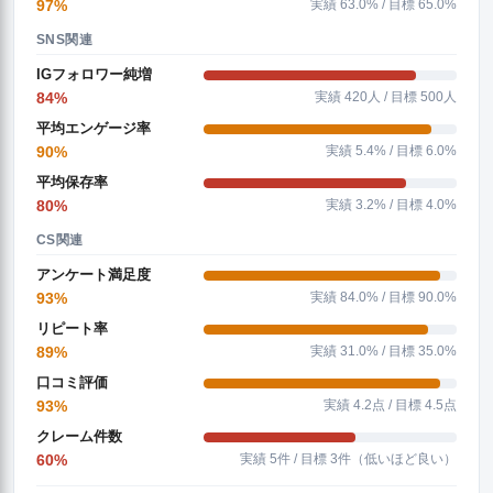
97%
実績 63.0% / 目標 65.0%
SNS関連
IGフォロワー純増
84%
実績 420人 / 目標 500人
平均エンゲージ率
90%
実績 5.4% / 目標 6.0%
平均保存率
80%
実績 3.2% / 目標 4.0%
CS関連
アンケート満足度
93%
実績 84.0% / 目標 90.0%
リピート率
89%
実績 31.0% / 目標 35.0%
口コミ評価
93%
実績 4.2点 / 目標 4.5点
クレーム件数
60%
実績 5件 / 目標 3件（低いほど良い）