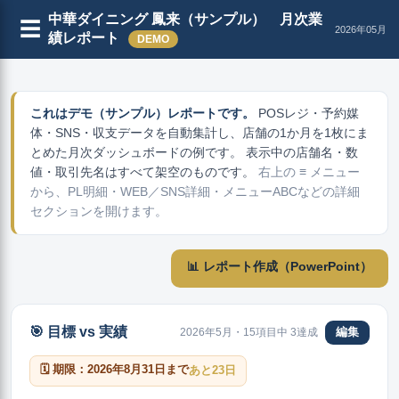
中華ダイニング 鳳来（サンプル） 月次業
☰
2026年05月
績レポート
DEMO
これはデモ（サンプル）レポートです。
POSレジ・予約媒
体・SNS・収支データを自動集計し、店舗の1か月を1枚にま
とめた月次ダッシュボードの例です。 表示中の店舗名・数
値・取引先名はすべて架空のものです。
右上の
≡
メニュー
から、PL明細・WEB／SNS詳細・メニューABCなどの詳細
セクションを開けます。
📊 レポート作成（PowerPoint）
🎯 目標 vs 実績
2026年5月・15項目中 3達成
編集
🗓 期限：2026年8月31日まで
あと23日