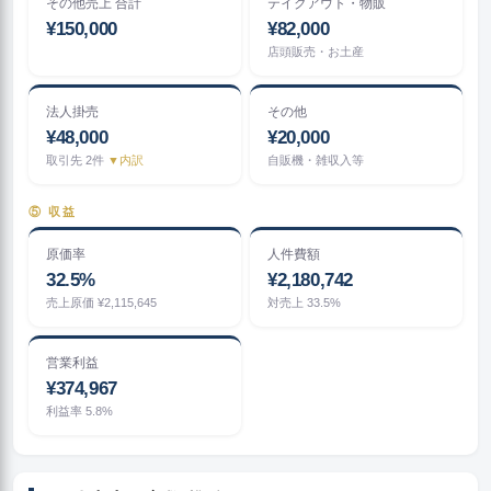
その他売上 合計
テイクアウト・物販
¥150,000
¥82,000
店頭販売・お土産
法人掛売
その他
¥48,000
¥20,000
取引先 2件
▼内訳
自販機・雑収入等
⑤ 収益
原価率
人件費額
32.5%
¥2,180,742
売上原価 ¥2,115,645
対売上 33.5%
営業利益
¥374,967
利益率 5.8%