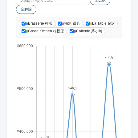
全選択
全解除
Brasserie 横浜
海彩 鎌倉
La Table 藤沢
Green Kitchen 相模原
Caliente 茅ヶ崎