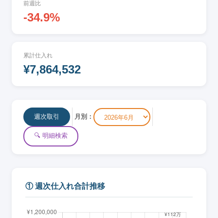
前週比
-34.9%
累計仕入れ
¥7,864,532
週次取引
月別：
🔍 明細検索
① 週次仕入れ合計推移