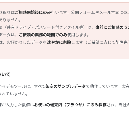
り取りは
ご相談開始後にのみ
行います。公開フォームやメール本文に売
ありません。
法（共有ドライブ・パスワード付きファイル等）は、
事前にご相談のう
データは、
ご依頼の業務の範囲でのみ
使用します。
は、お預かりしたデータを
速やかに削除
します（ご希望に応じて削除完
ついて
いるデモツールは、すべて
架空のサンプルデータ
で動作しています。実
まれていません。
様が入力した数値は
お使いの端末内（ブラウザ）にのみ保存
され、当社
。