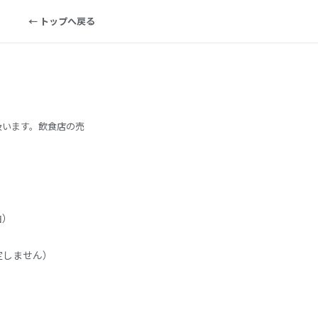
← トップへ戻る
扱います。飲食店の売
。
由）
定しません）